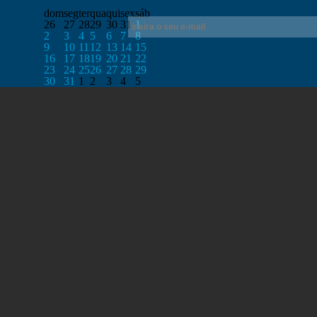
dom
seg
ter
qua
qui
sex
sáb
26
27
28
29
30
31
1
2
3
4
5
6
7
8
9
10
11
12
13
14
15
16
17
18
19
20
21
22
23
24
25
26
27
28
29
30
31
1
2
3
4
5