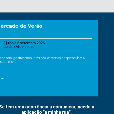
ercado de Verão
3 julho a 6 setembro 2026
Jardim Filipe Jonas
tesanato, gastronomia, diversão, concertos e espetáculos! A
rada é livre.
ber +
Se tem uma ocorrência a comunicar, aceda à
aplicação "a minha rua".