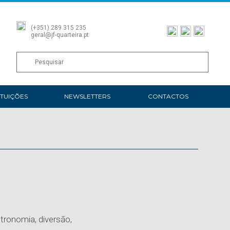
(+351) 289 315 235
geral@jf-quarteira.pt
ITUIÇÕES
NEWSLETTERS
CONTACTOS
stronomia, diversão,