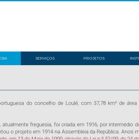
SIA
SERVIÇOS
PROJETOS
INST
portuguesa do concelho de Loulé, com 37,78 km² de área 
a, atualmente freguesia, foi criada em 1916, por intermédio 
tou o projeto em 1914 na Assembleia da República. Anos mais 
ade, em 13 de Maio de 1999, através da Lei n.º 52/99, de 24 d