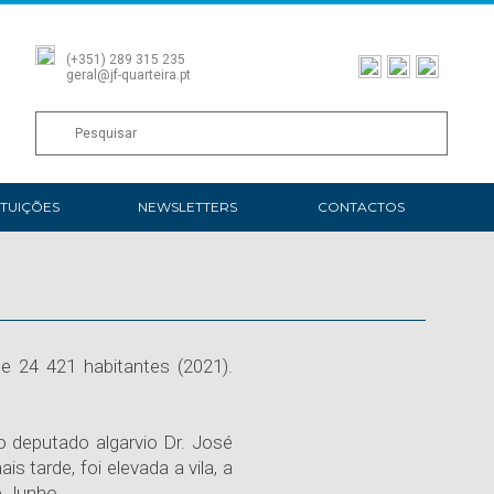
(+351) 289 315 235
geral@jf-quarteira.pt
ITUIÇÕES
NEWSLETTERS
CONTACTOS
e 24 421 habitantes (2021).
do deputado algarvio Dr. José
tarde, foi elevada a vila, a
e Junho.