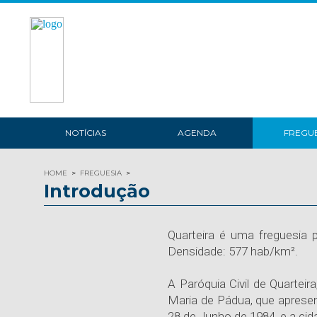
NOTÍCIAS
AGENDA
FREGUE
HOME
FREGUESIA
Introdução
Quarteira é uma freguesia 
Densidade: 577 hab/km².
A Paróquia Civil de Quarteir
Maria de Pádua, que apresen
28 de Junho de 1984, e a cid