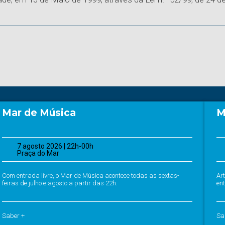
Mar de Música
M
7 agosto 2026 | 22h-00h
Praça do Mar
Com entrada livre, o Mar de Música acontece todas as sextas-
Ar
feiras de julho e agosto a partir das 22h.
ent
Saber +
Sa