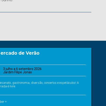
ercado de Verão
3 julho a 6 setembro 2026
Jardim Filipe Jonas
tesanato, gastronomia, diversão, concertos e espetáculos! A
rada é livre.
ber +