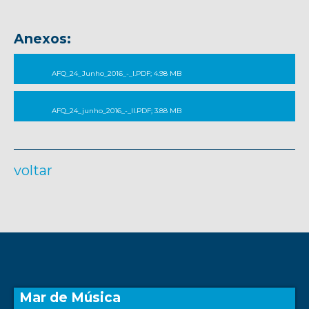
Anexos:
AFQ_24_Junho_2016_-_I.PDF; 4.98 MB
AFQ_24_junho_2016_-_II.PDF; 3.88 MB
voltar
Mar de Música