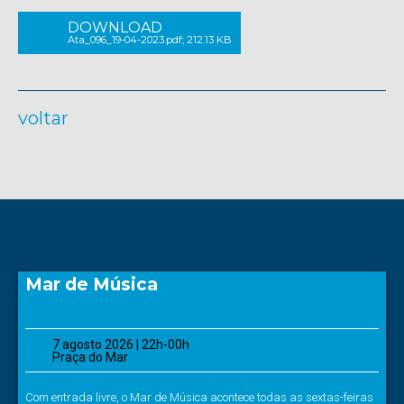
DOWNLOAD
Ata_096_19-04-2023.pdf; 212.13 KB
voltar
Mar de Música
7 agosto 2026 | 22h-00h
Praça do Mar
Com entrada livre, o Mar de Música acontece todas as sextas-feiras