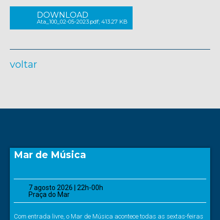
DOWNLOAD
Ata_100_02-05-2023.pdf; 413.27 KB
voltar
Mar de Música
7 agosto 2026 | 22h-00h
Praça do Mar
Com entrada livre, o Mar de Música acontece todas as sextas-feiras