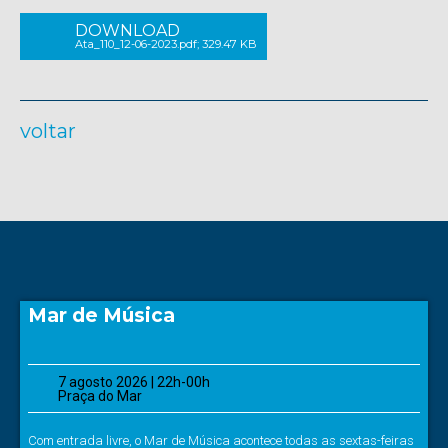
DOWNLOAD
Ata_110_12-06-2023.pdf; 329.47 KB
voltar
Mar de Música
7 agosto 2026 | 22h-00h
Praça do Mar
Com entrada livre, o Mar de Música acontece todas as sextas-feiras