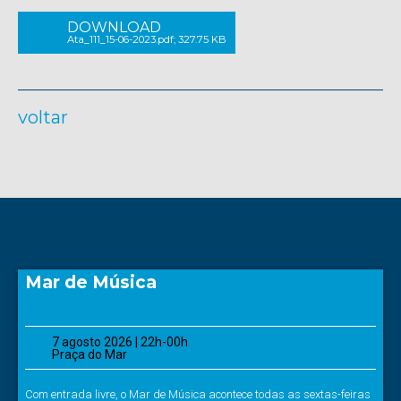
DOWNLOAD
Ata_111_15-06-2023.pdf; 327.75 KB
voltar
Mar de Música
7 agosto 2026 | 22h-00h
Praça do Mar
Com entrada livre, o Mar de Música acontece todas as sextas-feiras