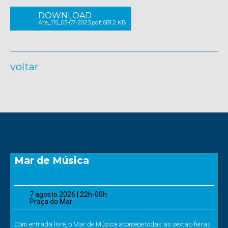
DOWNLOAD
Ata_115_03-07-2023.pdf; 681.2 KB
voltar
Mar de Música
7 agosto 2026 | 22h-00h
Praça do Mar
Com entrada livre, o Mar de Música acontece todas as sextas-feiras