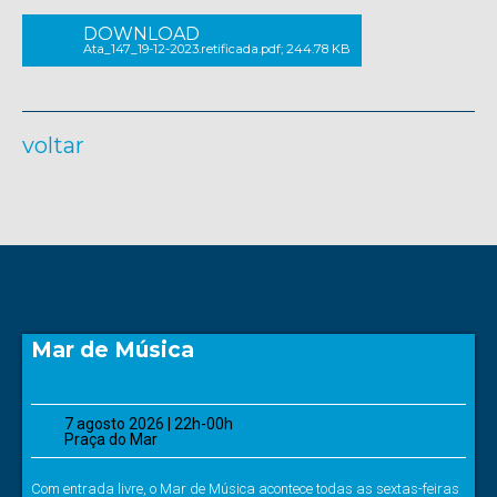
DOWNLOAD
Ata_147_19-12-2023.retificada.pdf; 244.78 KB
voltar
Mar de Música
7 agosto 2026 | 22h-00h
Praça do Mar
Com entrada livre, o Mar de Música acontece todas as sextas-feiras