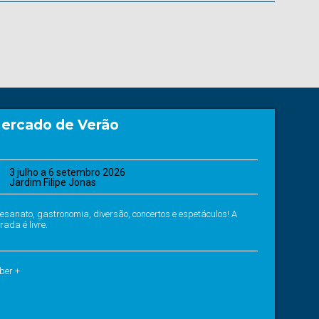
ercado de Verão
3 julho a 6 setembro 2026
Jardim Filipe Jonas
tesanato, gastronomia, diversão, concertos e espetáculos! A
rada é livre.
ber +