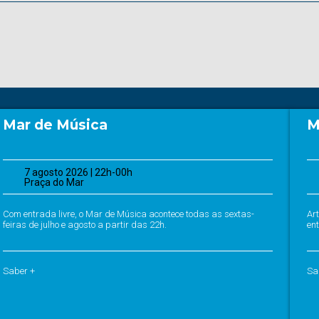
Mar de Música
M
7 agosto 2026 | 22h-00h
Praça do Mar
Com entrada livre, o Mar de Música acontece todas as sextas-
Ar
feiras de julho e agosto a partir das 22h.
ent
Saber +
Sa