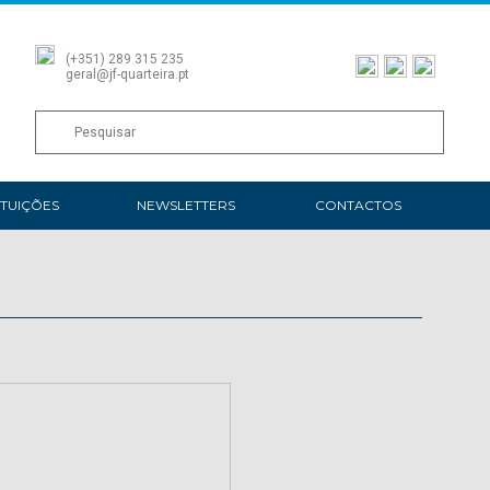
(+351) 289 315 235
geral@jf-quarteira.pt
ITUIÇÕES
NEWSLETTERS
CONTACTOS