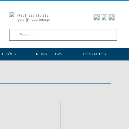
(+351) 289 315 235
geral@jf-quarteira.pt
ITUIÇÕES
NEWSLETTERS
CONTACTOS