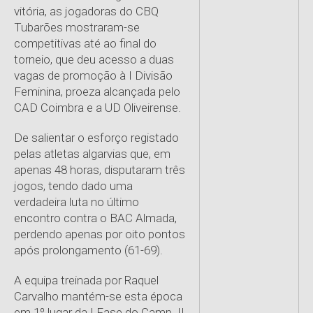
vitória, as jogadoras do CBQ
Tubarões mostraram-se
competitivas até ao final do
torneio, que deu acesso a duas
vagas de promoção à I Divisão
Feminina, proeza alcançada pelo
CAD Coimbra e a UD Oliveirense.
De salientar o esforço registado
pelas atletas algarvias que, em
apenas 48 horas, disputaram três
jogos, tendo dado uma
verdadeira luta no último
encontro contra o BAC Almada,
perdendo apenas por oito pontos
após prolongamento (61-69).
A equipa treinada por Raquel
Carvalho mantém-se esta época
em 1º lugar da I Fase do Camp. II