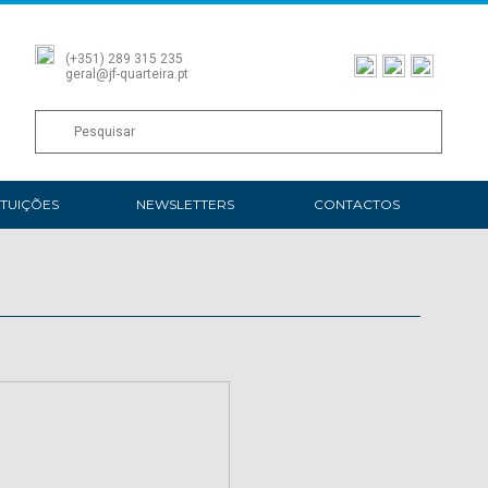
(+351) 289 315 235
geral@jf-quarteira.pt
ITUIÇÕES
NEWSLETTERS
CONTACTOS