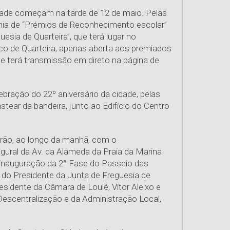
dade começam na tarde de 12 de maio. Pelas
ónia de “Prémios de Reconhecimento escolar”
esia de Quarteira”, que terá lugar no
ico de Quarteira, apenas aberta aos premiados
ue terá transmissão em direto na página de
ebração do 22º aniversário da cidade, pelas
stear da bandeira, junto ao Edifício do Centro
ão, ao longo da manhã, com o
gural da Av. da Alameda da Praia da Marina
inauguração da 2ª Fase do Passeio das
do Presidente da Junta de Freguesia de
residente da Câmara de Loulé, Vítor Aleixo e
Descentralização e da Administração Local,