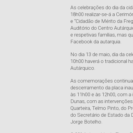
As celebrações do dia da ci
18h00 realizar-se-á a Cerim
e “Cidadão de Mérito da Fregu
Auditório do Centro Autárqu
e respetivas famílias, mas q
Facebook da autarquia.
No dia 13 de maio, dia da cel
10h00 haverá o tradicional ha
Autárquico.
As comemorações continuar
descerramento da placa inau
às 11h00 e às 12h00, com a 
Dunas, com as intervenções 
Quarteira, Telmo Pinto, do P
do Secretário de Estado da 
Jorge Botelho.