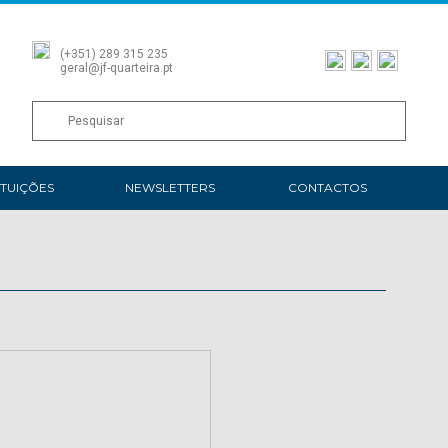
(+351) 289 315 235
geral@jf-quarteira.pt
ITUIÇÕES
NEWSLETTERS
CONTACTOS