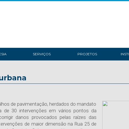
SIA
SERVIÇOS
PROJETOS
INST
 urbana
balhos de pavimentação, herdados do mandato
rca de 30 intervenções em vários pontos da
corrigir danos provocados pelas raízes das
ntervenções de maior dimensão na Rua 25 de