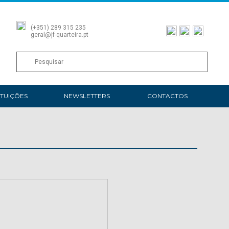
(+351) 289 315 235
geral@jf-quarteira.pt
ITUIÇÕES
NEWSLETTERS
CONTACTOS