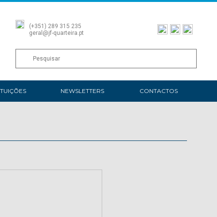
(+351) 289 315 235
geral@jf-quarteira.pt
ITUIÇÕES
NEWSLETTERS
CONTACTOS