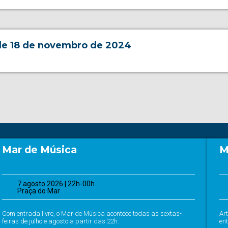
de 18 de novembro de 2024
Mar de Música
M
7 agosto 2026 | 22h-00h
Praça do Mar
Com entrada livre, o Mar de Música acontece todas as sextas-
Ar
feiras de julho e agosto a partir das 22h.
ent