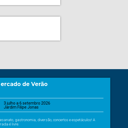
ercado de Verão
3 julho a 6 setembro 2026
Jardim Filipe Jonas
tesanato, gastronomia, diversão, concertos e espetáculos! A
rada é livre.