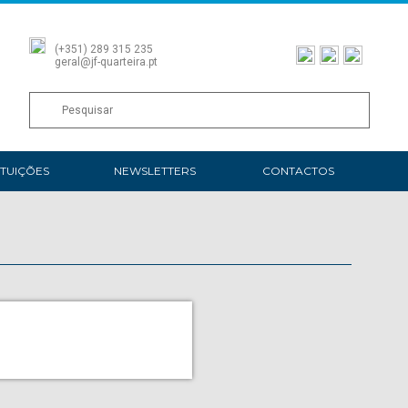
(+351) 289 315 235
geral@jf-quarteira.pt
ITUIÇÕES
NEWSLETTERS
CONTACTOS