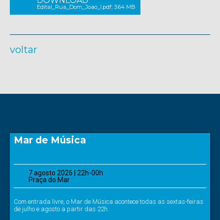
DOWNLOAD
Edital_Rua_Dom_Joao_I.pdf; 3.64 MB
voltar
Mar de Música
7 agosto 2026 | 22h-00h
Praça do Mar
Com entrada livre, o Mar de Música acontece todas as sextas-feiras
de julho e agosto a partir das 22h.