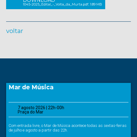
DOWNLOAD
1045-2025_Edital_-_Volta_da_Murta.pdf; 1.89 MB
voltar
Mar de Música
7 agosto 2026 | 22h-00h
Praça do Mar
Com entrada livre, o Mar de Música acontece todas as sextas-feiras
de julho e agosto a partir das 22h.