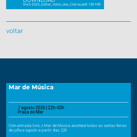
DOWNLOAD
1045-2025_Edital_Volta_das_Ostras.pdf; 1.95 MB
voltar
Mar de Música
7 agosto 2026 | 22h-00h
Praça do Mar
Com entrada livre, o Mar de Música acontece todas as sextas-feiras
de julho e agosto a partir das 22h.