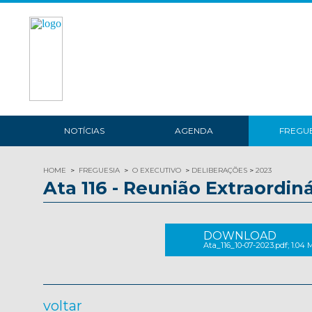
NOTÍCIAS
AGENDA
FREGUE
HOME
FREGUESIA
O EXECUTIVO
DELIBERAÇÕES
2023
Ata 116 - Reunião Extraordiná
DOWNLOAD
Ata_116_10-07-2023.pdf; 1.04
voltar