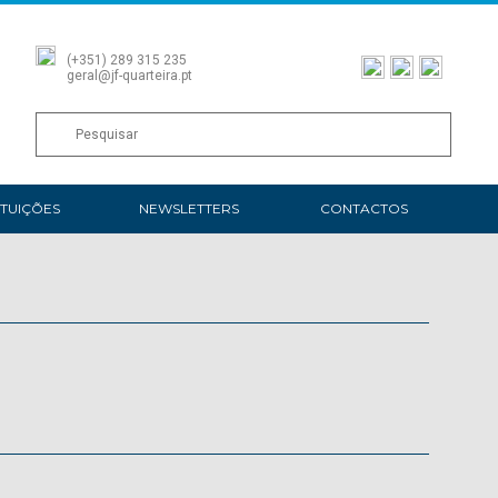
(+351) 289 315 235
geral@jf-quarteira.pt
ITUIÇÕES
NEWSLETTERS
CONTACTOS